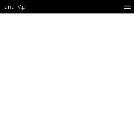
anaTV.pl
Tog