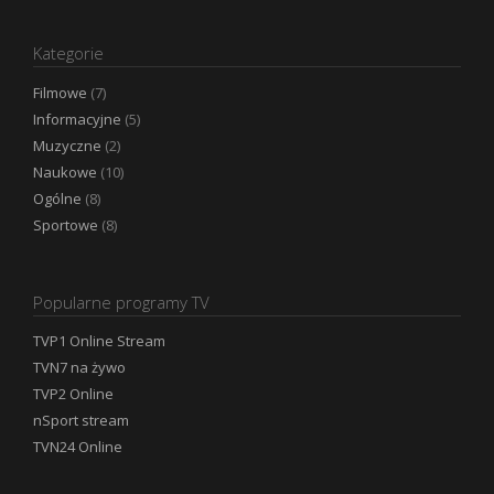
Kategorie
Filmowe
(7)
Informacyjne
(5)
Muzyczne
(2)
Naukowe
(10)
Ogólne
(8)
Sportowe
(8)
Popularne programy TV
TVP1 Online Stream
TVN7 na żywo
TVP2 Online
nSport stream
TVN24 Online