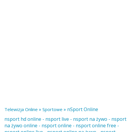
»
»
nSport Online
Telewizja Online
Sportowe
nsport hd online - nsport live - nsport na żywo - nsport
na żywo online - nsport online - nsport online free -
nsport online live - nsport online na żywo - nsport