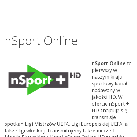
nSport Online
nSport Online
to
pierwszy w
naszym kraju
sportowy kanał
nadawany w
jakości HD. W
ofercie nSport +
HD znajdują się
transmisje
spotkań Ligi Mistrzów UEFA, Ligi Europejskiej UEFA, a
także ligi włoskiej. Transmitujemy także mecze T-